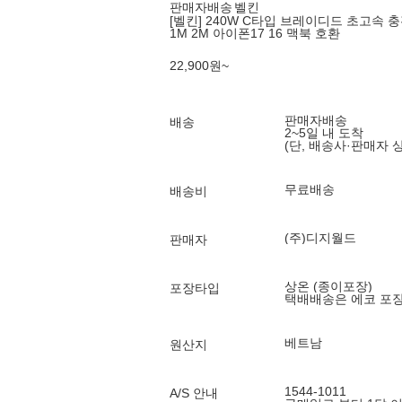
판매자배송
벨킨
[벨킨] 240W C타입 브레이디드 초고속 충전
1M 2M 아이폰17 16 맥북 호환
22,900
원
~
판매자배송
배송
2~5일 내 도착
(단, 배송사·판매자 
무료배송
배송비
(주)디지월드
판매자
상온 (종이포장)
포장타입
택배배송은 에코 포
베트남
원산지
1544-1011
A/S 안내