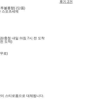
후기 2건
바투볼롱향) (단품)
한 스포츠세제
도권/충청 내일 아침 7시 전 도착
 전 도착)
 무료)
장이 스티로폼으로 대체됩니다.