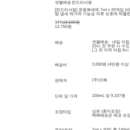
샛별배송
런드리서핑
[런드리서핑] 운동복세제 7ml x 20개입 (
땀 냄새 제거와 기능성 의류 보호에 탁월
34
%
19,500
원
12,750
원
샛별배송 · 내일 아침
배송
23시 전 주문 시 수
(그 외 지역 아침 8시
3,000원 (4만원 이상
배송비
(주)오쎄
판매자
100mL 당 9,107원
단위 당 가격
상온 (종이포장)
포장타입
택배배송은 에코 포
7ml x 20입 총 140ml