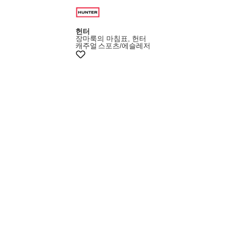
헌터
장마룩의 마침표, 헌터
캐주얼
스포츠/에슬레저