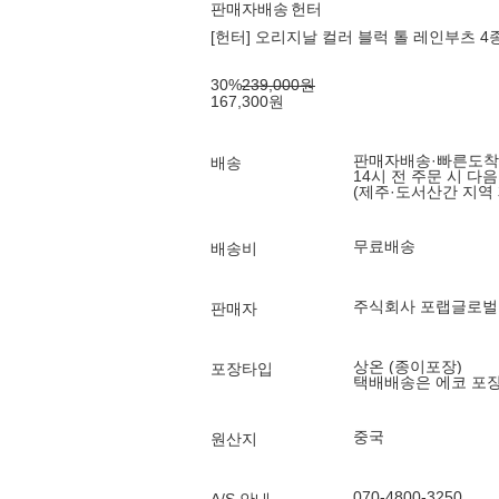
판매자배송
헌터
[헌터] 오리지날 컬러 블럭 톨 레인부츠 4종
30
%
239,000
원
167,300
원
판매자배송
·
빠른도착
배송
14시 전 주문 시 다
(제주·도서산간 지역 
무료배송
배송비
주식회사 포랩글로벌
판매자
상온 (종이포장)
포장타입
택배배송은 에코 포
중국
원산지
070-4800-3250