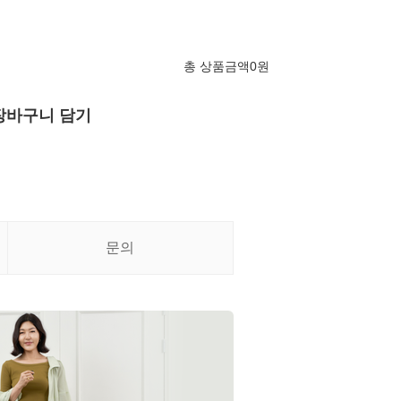
총 상품금액
0
원
장바구니 담기
문의