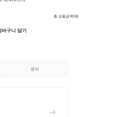
02-476-1178
총 상품금액
0
원
장바구니 담기
문의