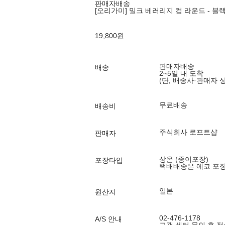
판매자배송
[오리가미] 밀크 베러리지 컵 라운드 - 블랙
19,800
원
판매자배송
배송
2~5일 내 도착
(단, 배송사·판매자 
무료배송
배송비
주식회사 로프트샵
판매자
상온 (종이포장)
포장타입
택배배송은 에코 포
일본
원산지
02-476-1178
A/S 안내