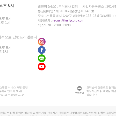
 오후 6시
법인명 (상호) : 주식회사 컬리
사업자등록번호 : 261-81
통신판매업 : 제 2018-서울강남-01646 호
주소 : 서울특별시 강남구 테헤란로 133, 18층(역삼동)
오후 6시
채용문의 :
recruit@kurlycorp.com
오후 1시
팩스: 070 - 7500 - 6098
차적으로 답변드리겠습니
오후 6시
후 1시
 쇼핑몰 서비스 개발·운영
고객님이 현금으로 결제한
물리적 인프라 제외)
채무지급보증 계약을 체
1.15 ~ 2028.01.14
있습니다.
판매되는 상품 중에는 컬리에 입점한 개별 판매자가 판매하는 마켓플레이스(오픈마켓) 상품이 포함되어