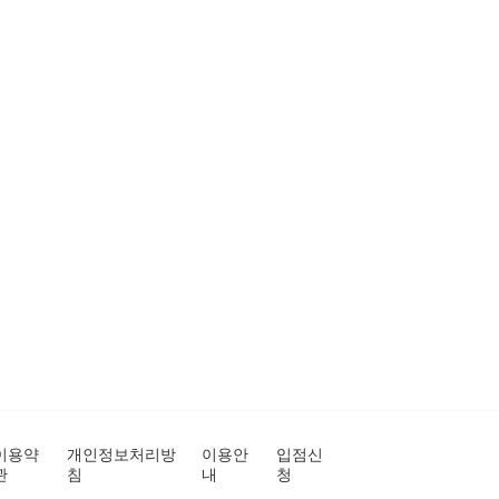
이용약
개인정보처리방
이용안
입점신
관
침
내
청