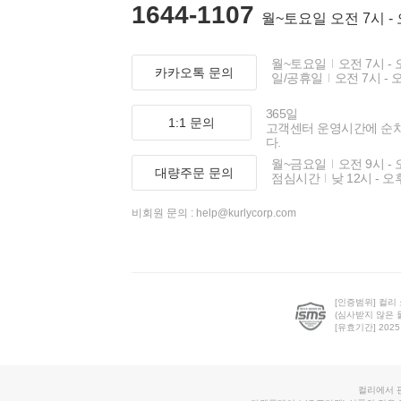
1644-1107
월~토요일 오전 7시 -
월~토요일
오전 7시 - 
카카오톡 문의
일/공휴일
오전 7시 - 
365일
1:1 문의
고객센터 운영시간에 순
다.
월~금요일
오전 9시 - 
대량주문 문의
점심시간
낮 12시 - 오
비회원 문의 :
help@kurlycorp.com
[인증범위] 컬리
(심사받지 않은 
[유효기간] 2025.0
컬리에서 