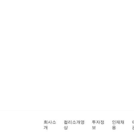
회사소
컬리소개영
투자정
인재채
개
상
보
용