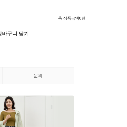
총 상품금액
0
원
장바구니 담기
문의