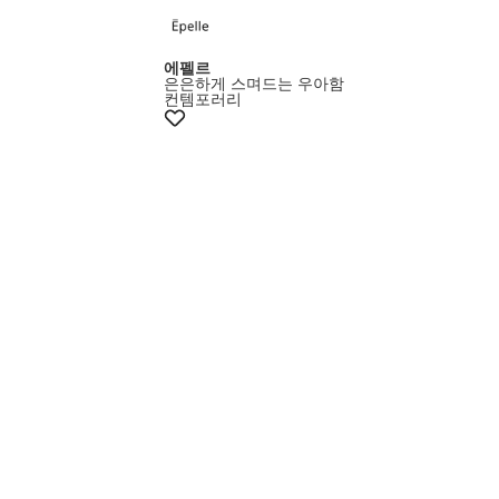
에펠르
은은하게 스며드는 우아함
컨템포러리