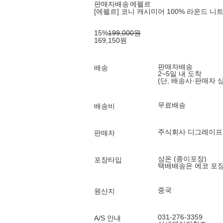
판매자배송
에펠르
[에펠르] 코니 캐시미어 100% 라운드 니트_4c
15
%
199,000
원
169,150
원
판매자배송
배송
2~5일 내 도착
(단, 배송사·판매자 
무료배송
배송비
주식회사 디그레이프
판매자
상온 (종이포장)
포장타입
택배배송은 에코 포
중국
원산지
031-276-3359
A/S 안내