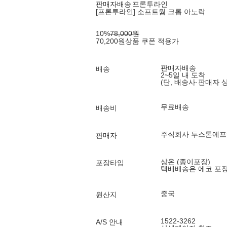
판매자배송
프론투라인
[프론투라인] 소프트웜 크롭 아노락
10
%
78,000
원
70,200
원
상품 쿠폰 적용가
판매자배송
배송
2~5일 내 도착
(단, 배송사·판매자 
무료배송
배송비
주식회사 투스톤에
판매자
상온 (종이포장)
포장타입
택배배송은 에코 포
중국
원산지
1522-3262
A/S 안내