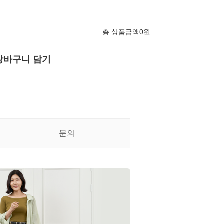
총 상품금액
0
원
장바구니 담기
문의