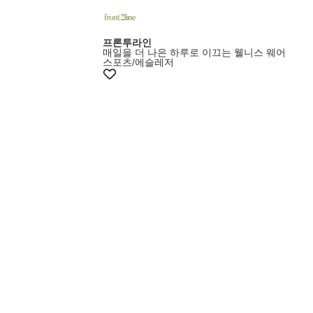
프론투라인
매일을 더 나은 하루로 이끄는 웰니스 웨어
스포츠/에슬레저