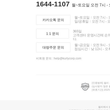
1644-1107
월~토요일 오전 7시 -
월~토요일
오전 7시 - 
카카오톡 문의
일/공휴일
오전 7시 - 
365일
1:1 문의
고객센터 운영시간에 순
다.
월~금요일
오전 9시 - 
대량주문 문의
점심시간
낮 12시 - 오
비회원 문의 :
help@kurlycorp.com
[인증범위] 컬리
(심사받지 않은 
[유효기간] 2025.0
컬리에서 