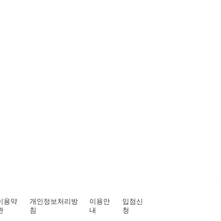
이용약
개인정보처리방
이용안
입점신
관
침
내
청