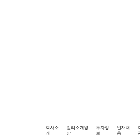
회사소
컬리소개영
투자정
인재채
개
상
보
용