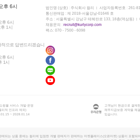
 오후 6시
법인명 (상호) : 주식회사 컬리
사업자등록번호 : 261-81
통신판매업 : 제 2018-서울강남-01646 호
주소 : 서울특별시 강남구 테헤란로 133, 18층(역삼동)
오후 6시
채용문의 :
recruit@kurlycorp.com
오후 1시
팩스: 070 - 7500 - 6098
차적으로 답변드리겠습니
오후 6시
후 1시
 쇼핑몰 서비스 개발·운영
고객님이 현금으로 결제한
물리적 인프라 제외)
채무지급보증 계약을 체
1.15 ~ 2028.01.14
있습니다.
판매되는 상품 중에는 컬리에 입점한 개별 판매자가 판매하는 마켓플레이스(오픈마켓) 상품이 포함되어