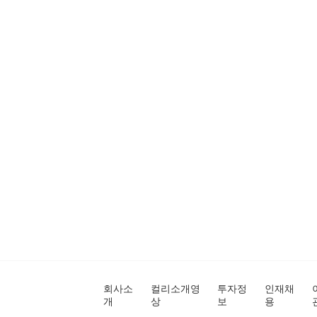
회사소
컬리소개영
투자정
인재채
개
상
보
용