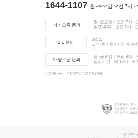
1644-1107
월~토요일 오전 7시 -
월~토요일
오전 7시 - 
카카오톡 문의
일/공휴일
오전 7시 - 
365일
1:1 문의
고객센터 운영시간에 순
다.
월~금요일
오전 9시 - 
대량주문 문의
점심시간
낮 12시 - 오
비회원 문의 :
help@kurlycorp.com
[인증범위] 컬리
(심사받지 않은 
[유효기간] 2025.0
컬리에서 