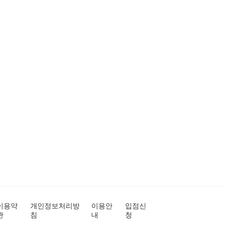
이용약
개인정보처리방
이용안
입점신
관
침
내
청