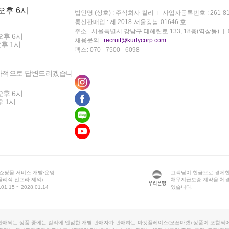
 오후 6시
법인명 (상호) : 주식회사 컬리
사업자등록번호 : 261-81
통신판매업 : 제 2018-서울강남-01646 호
주소 : 서울특별시 강남구 테헤란로 133, 18층(역삼동)
오후 6시
채용문의 :
recruit@kurlycorp.com
오후 1시
팩스: 070 - 7500 - 6098
차적으로 답변드리겠습니
오후 6시
후 1시
 쇼핑몰 서비스 개발·운영
고객님이 현금으로 결제한
물리적 인프라 제외)
채무지급보증 계약을 체
1.15 ~ 2028.01.14
있습니다.
판매되는 상품 중에는 컬리에 입점한 개별 판매자가 판매하는 마켓플레이스(오픈마켓) 상품이 포함되어