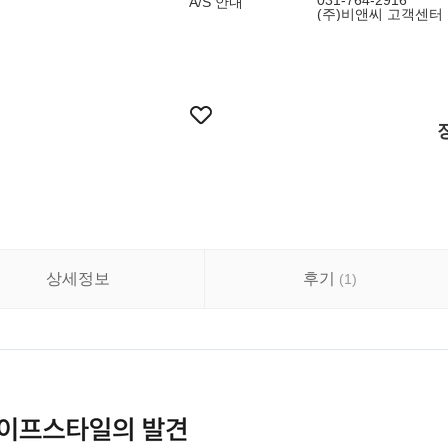
031-764-2916
A/S 안내
(주)비앤씨 고객센터 : 
상세정보
후기
(
1
)