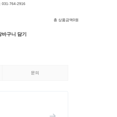
031-764-2916
총 상품금액
0
원
장바구니 담기
문의