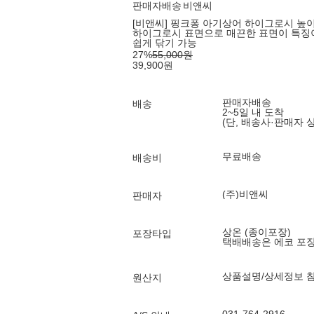
판매자배송
비앤씨
[비앤씨] 핑크퐁 아기상어 하이그로시 높
하이그로시 표면으로 매끈한 표면이 특징
쉽게 닦기 가능
27
%
55,000
원
39,900
원
판매자배송
배송
2~5일 내 도착
(단, 배송사·판매자 
무료배송
배송비
(주)비앤씨
판매자
상온 (종이포장)
포장타입
택배배송은 에코 포
상품설명/상세정보 
원산지