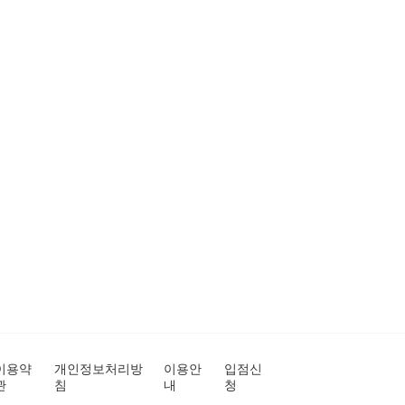
이용약
개인정보처리방
이용안
입점신
관
침
내
청