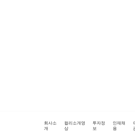
회사소
컬리소개영
투자정
인재채
개
상
보
용