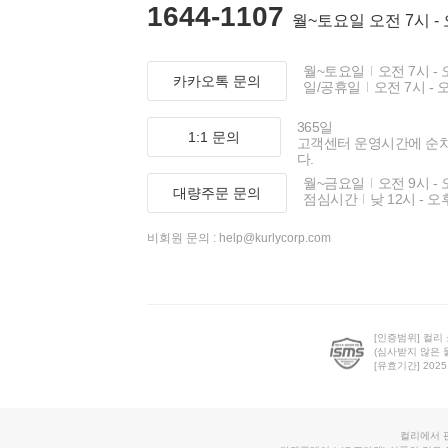
1644-1107
월~토요일 오전 7시 -
월~토요일
오전 7시 - 
카카오톡 문의
일/공휴일
오전 7시 - 
365일
1:1 문의
고객센터 운영시간에 순
다.
월~금요일
오전 9시 - 
대량주문 문의
점심시간
낮 12시 - 오
비회원 문의 :
help@kurlycorp.com
[인증범위] 컬리
(심사받지 않은 
[유효기간] 2025.0
컬리에서 