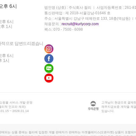
 오후 6시
법인명 (상호) : 주식회사 컬리
사업자등록번호 : 261-81
통신판매업 : 제 2018-서울강남-01646 호
주소 : 서울특별시 강남구 테헤란로 133, 18층(역삼동)
오후 6시
채용문의 :
recruit@kurlycorp.com
오후 1시
팩스: 070 - 7500 - 6098
차적으로 답변드리겠습니
오후 6시
후 1시
 쇼핑몰 서비스 개발·운영
고객님이 현금으로 결제한
물리적 인프라 제외)
채무지급보증 계약을 체
1.15 ~ 2028.01.14
있습니다.
판매되는 상품 중에는 컬리에 입점한 개별 판매자가 판매하는 마켓플레이스(오픈마켓) 상품이 포함되어