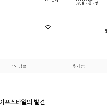
A/S 안내
(주)올포홈리빙
상세정보
후기
(
2
)