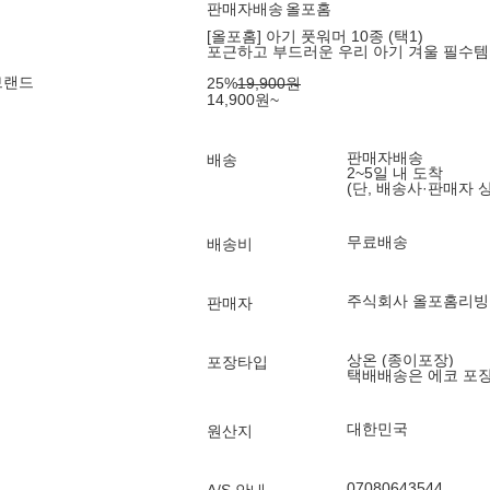
판매자배송
올포홈
[올포홈] 아기 풋워머 10종 (택1)
포근하고 부드러운 우리 아기 겨울 필수템
브랜드
25
%
19,900
원
14,900
원
~
판매자배송
배송
2~5일 내 도착
(단, 배송사·판매자 
무료배송
배송비
주식회사 올포홈리빙
판매자
상온 (종이포장)
포장타입
택배배송은 에코 포
대한민국
원산지
07080643544