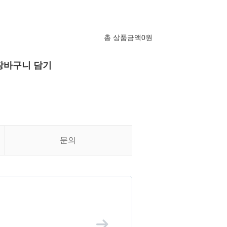
총 상품금액
0
원
장바구니 담기
문의