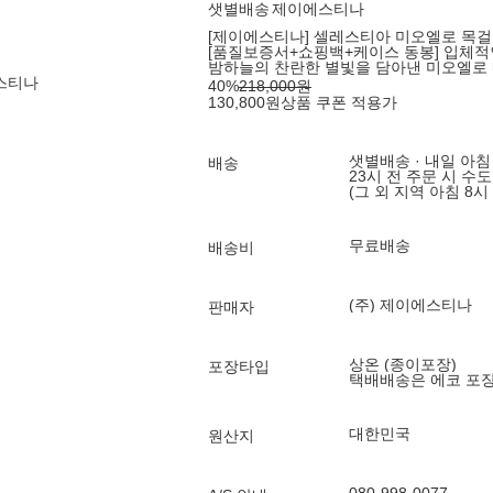
샛별배송
제이에스티나
[제이에스티나] 셀레스티아 미오엘로 목걸이
[품질보증서+쇼핑백+케이스 동봉] 입체적
밤하늘의 찬란한 별빛을 담아낸 미오엘로
에스티나
40
%
218,000
원
130,800
원
상품 쿠폰 적용가
샛별배송 · 내일 아침
배송
23시 전 주문 시 수
(그 외 지역 아침 8시
무료배송
배송비
(주) 제이에스티나
판매자
상온 (종이포장)
포장타입
택배배송은 에코 포
대한민국
원산지