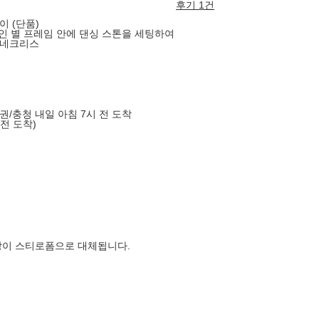
후기 1건
 (단품)
인 별 프레임 안에 댄싱 스톤을 세팅하여
 네크리스
도권/충청 내일 아침 7시 전 도착
 전 도착)
장이 스티로폼으로 대체됩니다.