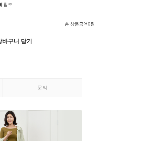
내 참조
총 상품금액
0
원
장바구니 담기
문의