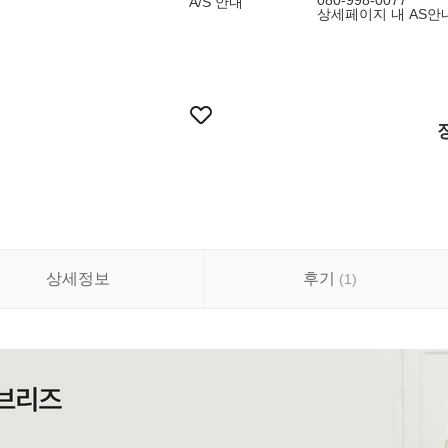
080-998-0077
A/S 안내
상세페이지 내 AS안
상세정보
후기
(
1
)