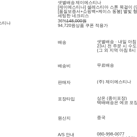
샛별배송
제이에스티나
[제이에스티나] 셀레스티아 스톤 목걸이 (
[품질보증서+쇼핑백+케이스 동봉] 별빛 
세팅한 네크리스
36
%
148,000
원
에스티나
94,720
원
상품 쿠폰 적용가
샛별배송 · 내일 아침
배송
23시 전 주문 시 수
(그 외 지역 아침 8시
무료배송
배송비
(주) 제이에스티나
판매자
상온 (종이포장)
포장타입
택배배송은 에코 포
중국
원산지
080-998-0077
A/S 안내