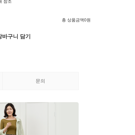
내 참조
총 상품금액
0
원
장바구니 담기
문의