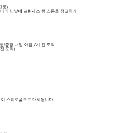
단품)
형태의 난발에 프린세스 컷 스톤을 정교하게
도권/충청 내일 아침 7시 전 도착
 전 도착)
장이 스티로폼으로 대체됩니다.