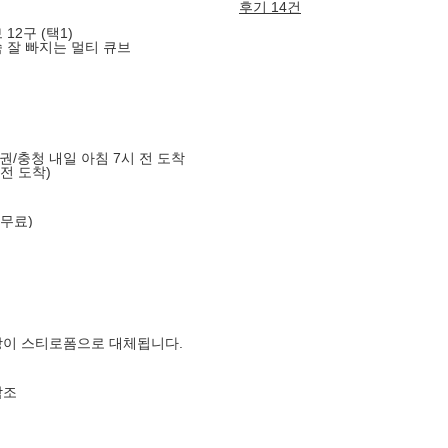
후기 14건
12구 (택1)
 잘 빠지는 멀티 큐브
도권/충청 내일 아침 7시 전 도착
 전 도착)
 무료)
장이 스티로폼으로 대체됩니다.
참조