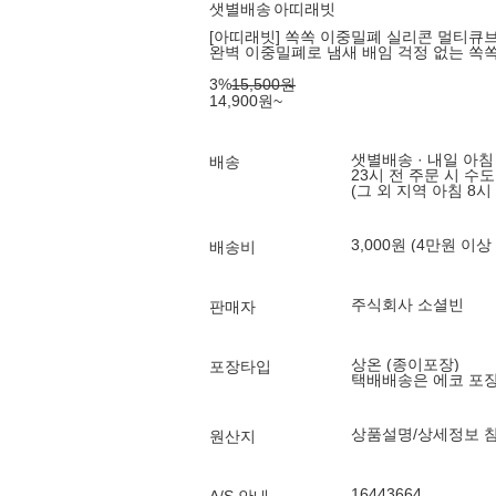
샛별배송
아띠래빗
[아띠래빗] 쏙쏙 이중밀폐 실리콘 멀티큐브 
완벽 이중밀폐로 냄새 배임 걱정 없는 쏙쏙
3
%
15,500
원
14,900
원
~
샛별배송 · 내일 아침
배송
23시 전 주문 시 수
(그 외 지역 아침 8시
3,000원 (4만원 이상
배송비
주식회사 소셜빈
판매자
상온 (종이포장)
포장타입
택배배송은 에코 포
상품설명/상세정보 
원산지
16443664