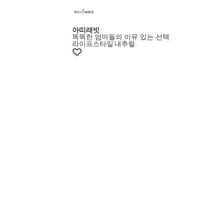
멤버스20%쿠폰
아띠래빗
똑똑한 엄마들의 이유 있는 선택
라이프스타일
내추럴