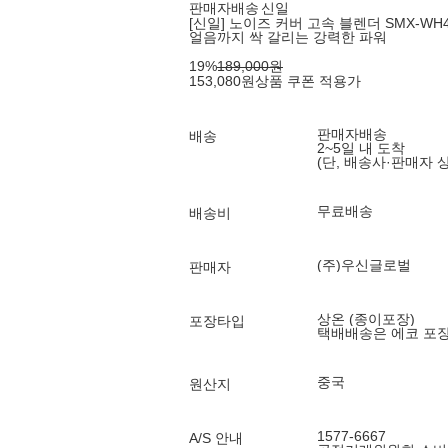
판매자배송
신일
[신일] 노이즈 커버 고속 블렌더 SMX-WH44
얼음까지 싹 갈리는 강력한 파워
19
%
189,000
원
153,080
원
상품 쿠폰 적용가
판매자배송
배송
2~5일 내 도착
(단, 배송사·판매자 
무료배송
배송비
(주)우신글로벌
판매자
상온 (종이포장)
포장타입
택배배송은 에코 포
중국
원산지
1577-6667
A/S 안내