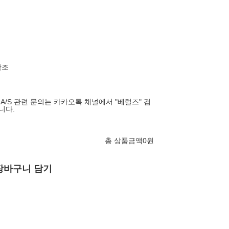
월
참조
 A/S 관련 문의는 카카오톡 채널에서 "베럴즈" 검
니다.
총 상품금액
0
원
장바구니 담기