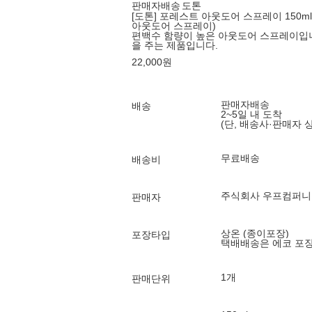
판매자배송
도톤
[도톤] 포레스트 아웃도어 스프레이 150
아웃도어 스프레이)
편백수 함량이 높은 아웃도어 스프레이입니
을 주는 제품입니다.
22,000
원
판매자배송
배송
2~5일 내 도착
(단, 배송사·판매자 
무료배송
배송비
주식회사 우프컴퍼니
판매자
상온 (종이포장)
포장타입
택배배송은 에코 포
1개
판매단위