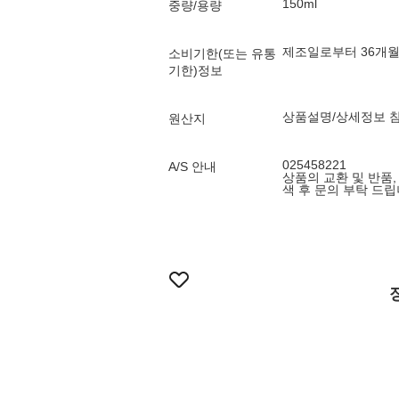
150ml
중량/용량
제조일로부터 36개
소비기한(또는 유통
기한)정보
상품설명/상세정보 
원산지
025458221
A/S 안내
상품의 교환 및 반품,
색 후 문의 부탁 드립