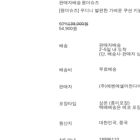
판매자배송
원더슈즈
[원더슈즈] 우디니 발편한 가벼운 쿠션 키높이
60
%
139,000
원
54,900
원
판매자배송
배송
2~5일 내 도착
(단, 배송사·판매자 
무료배송
배송비
(주)에벤에셀머천다
판매자
상온 (종이포장)
포장타입
택배배송은 에코 포
대한민국, 중국
원산지
18996110