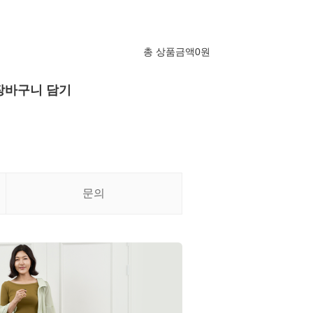
총 상품금액
0
원
장바구니 담기
문의