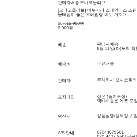
판매자배송
모나코올리브
[모나코올리브] 비누자리 스테인레스 스
물빠짐이 좋은 프레임형 비누 거치대
56
%
15,900
원
6,900
원
판매자배송
배송
8월 11일(화)
도착 
무료배송
배송비
주식회사 모나코올리
판매자
상온 (종이포장)
포장타입
택배배송은 에코 포
상품설명/상세정보 
원산지
07044079501
A/S 안내
070-4407-950