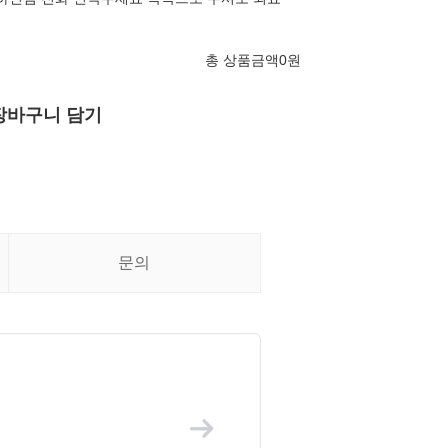
총 상품금액
0
원
장바구니 담기
문의