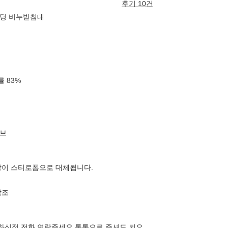
후기 10건
텐딩 비누받침대
확률
83
%
브
장이 스티로폼으로 대체됩니다.
참조
1궁금하신점 전화 연락주세요 톡톡으로 주셔도 되요