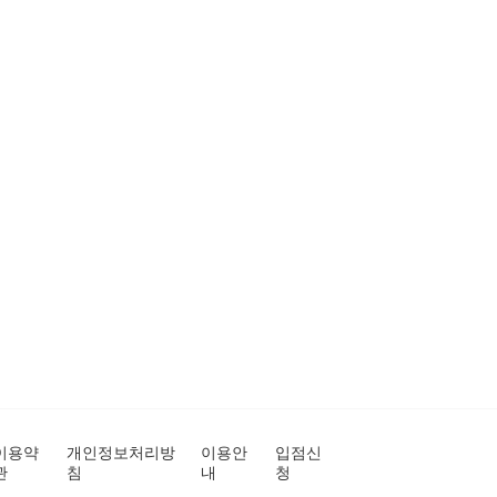
이용약
개인정보처리방
이용안
입점신
관
침
내
청