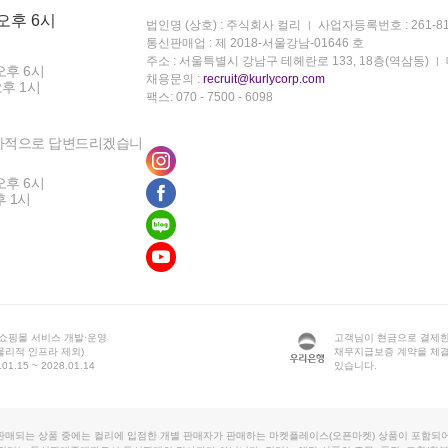
 오후 6시
법인명 (상호) : 주식회사 컬리
사업자등록번호 : 261-81
통신판매업 : 제 2018-서울강남-01646 호
주소 : 서울특별시 강남구 테헤란로 133, 18층(역삼동)
오후 6시
채용문의 :
recruit@kurlycorp.com
오후 1시
팩스: 070 - 7500 - 6098
차적으로 답변드리겠습니
오후 6시
후 1시
 쇼핑몰 서비스 개발·운영
고객님이 현금으로 결제한
물리적 인프라 제외)
채무지급보증 계약을 체
1.15 ~ 2028.01.14
있습니다.
판매되는 상품 중에는 컬리에 입점한 개별 판매자가 판매하는 마켓플레이스(오픈마켓) 상품이 포함되어