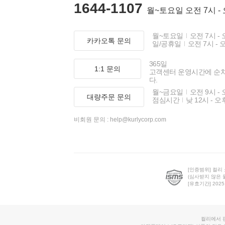
1644-1107
월~토요일 오전 7시 -
월~토요일
오전 7시 - 
카카오톡 문의
일/공휴일
오전 7시 - 
365일
1:1 문의
고객센터 운영시간에 순
다.
월~금요일
오전 9시 - 
대량주문 문의
점심시간
낮 12시 - 오
비회원 문의 :
help@kurlycorp.com
[인증범위] 컬리
(심사받지 않은 
[유효기간] 2025.0
컬리에서 