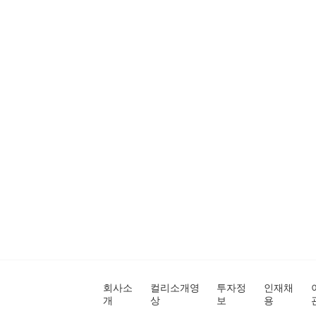
회사소
컬리소개영
투자정
인재채
개
상
보
용