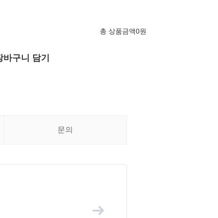
총 상품금액
0
원
장바구니 담기
문의