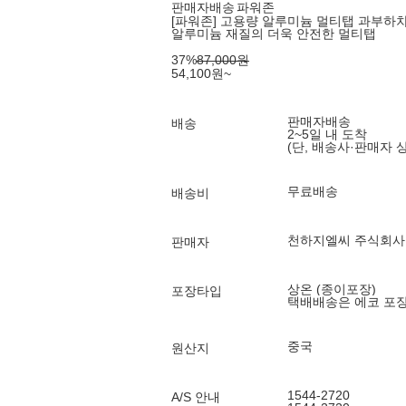
판매자배송
파워존
[파워존] 고용량 알루미늄 멀티탭 과부하차단
알루미늄 재질의 더욱 안전한 멀티탭
37
%
87,000
원
54,100
원
~
판매자배송
배송
2~5일 내 도착
(단, 배송사·판매자 
무료배송
배송비
천하지엘씨 주식회사
판매자
상온 (종이포장)
포장타입
택배배송은 에코 포
중국
원산지
1544-2720
A/S 안내