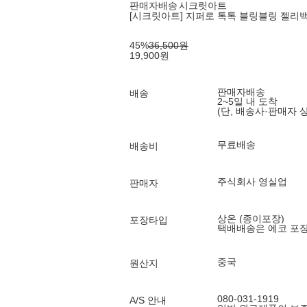
판매자배송
시크릿아트
[시크릿아트] 지퍼로 톡톡 블링블링 젤리백
45
%
36,500
원
19,900
원
판매자배송
배송
2~5일 내 도착
(단, 배송사·판매자 
무료배송
배송비
주식회사 영실업
판매자
상온 (종이포장)
포장타입
택배배송은 에코 포
중국
원산지
080-031-1919
A/S 안내