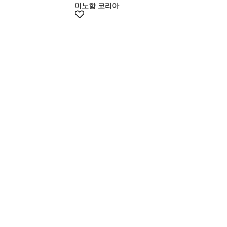
미노항 코리아
+10%쿠폰