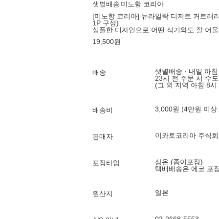
샛별배송
미노항 코리아
[미노항 코리아] 뉴라일락 디저트 커트러리 
1P 구성)
심플한 디자인으로 어떤 식기와도 잘 어
19,500
원
샛별배송 · 내일 아침
배송
23시 전 주문 시 수
(그 외 지역 아침 8시
3,000원 (4만원 이상
배송비
이와토코리아 주식회
판매자
상온 (종이포장)
포장타입
택배배송은 에코 포
일본
원산지