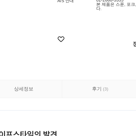
02-2668-5553
A/S 안내
본 제품은 스푼, 포
다.
상세정보
후기
(
3
)