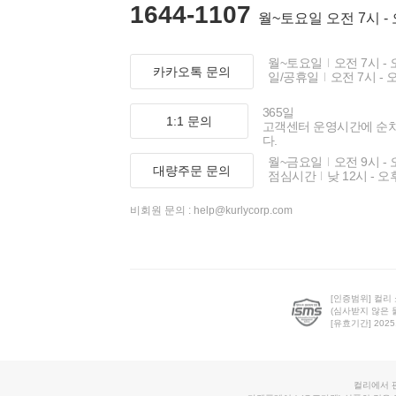
1644-1107
월~토요일 오전 7시 -
월~토요일
오전 7시 - 
카카오톡 문의
일/공휴일
오전 7시 - 
365일
1:1 문의
고객센터 운영시간에 순
다.
월~금요일
오전 9시 - 
대량주문 문의
점심시간
낮 12시 - 오
비회원 문의 :
help@kurlycorp.com
[인증범위] 컬리
(심사받지 않은 
[유효기간] 2025.0
컬리에서 