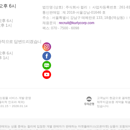
 오후 6시
법인명 (상호) : 주식회사 컬리
사업자등록번호 : 261-81
통신판매업 : 제 2018-서울강남-01646 호
주소 : 서울특별시 강남구 테헤란로 133, 18층(역삼동)
오후 6시
채용문의 :
recruit@kurlycorp.com
오후 1시
팩스: 070 - 7500 - 6098
차적으로 답변드리겠습니
오후 6시
후 1시
 쇼핑몰 서비스 개발·운영
고객님이 현금으로 결제한
물리적 인프라 제외)
채무지급보증 계약을 체
1.15 ~ 2028.01.14
있습니다.
판매되는 상품 중에는 컬리에 입점한 개별 판매자가 판매하는 마켓플레이스(오픈마켓) 상품이 포함되어