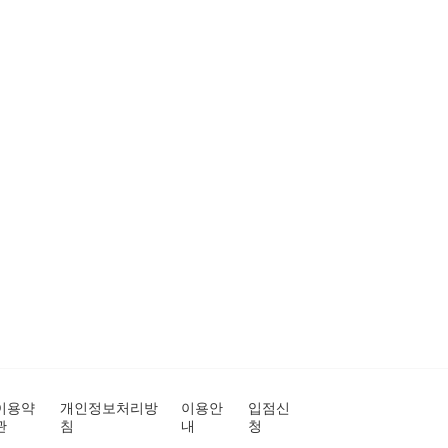
이용약
개인정보처리방
이용안
입점신
관
침
내
청