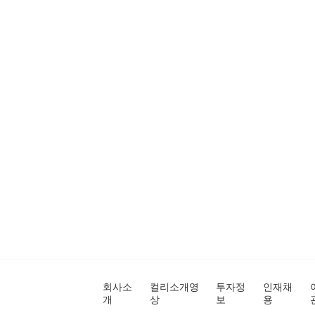
회사소
컬리소개영
투자정
인재채
개
상
보
용