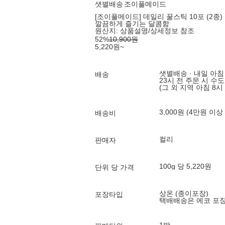
샛별배송
조이풀메이드
[조이풀메이드] 데일리 꿀스틱 10포 (2종)
깔끔하게 즐기는 달콤함
원산지:
상품설명/상세정보 참조
52
%
10,900
원
5,220
원
~
샛별배송 · 내일 아침
배송
23시 전 주문 시 수
(그 외 지역 아침 8시
3,000원 (4만원 이상
배송비
컬리
판매자
100g 당 5,220원
단위 당 가격
상온 (종이포장)
포장타입
택배배송은 에코 포