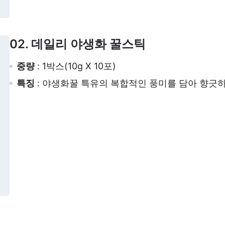
02. 데일리 야생화 꿀스틱
중량
: 1박스(10g X 10포)
특징
: 야생화꿀 특유의 복합적인 풍미를 담아 향긋하