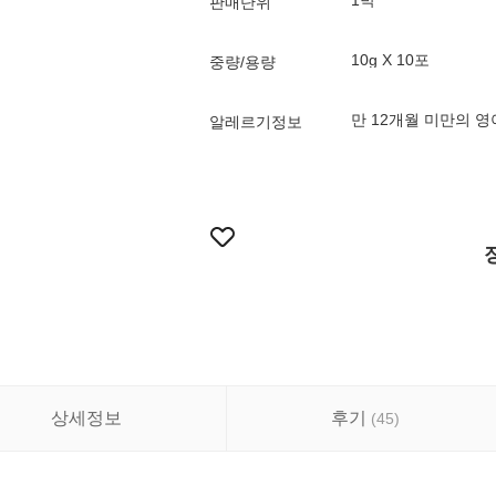
1박
판매단위
10g X 10포
중량/용량
만 12개월 미만의 
알레르기정보
상세정보
후기
(
45
)