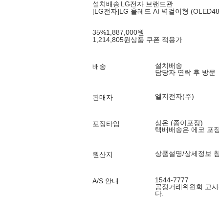
설치배송
LG전자 브랜드관
[LG전자]LG 올레드 AI 벽걸이형 (OLED48
35
%
1,887,000
원
1,214,805
원
상품 쿠폰 적용가
설치배송
배송
담당자 연락 후 방문
엘지전자(주)
판매자
상온 (종이포장)
포장타입
택배배송은 에코 포
상품설명/상세정보 
원산지
1544-7777
A/S 안내
공정거래위원회 고시
다.