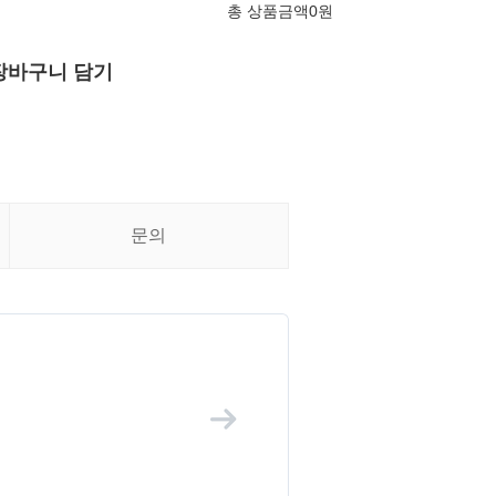
총 상품금액
0
원
장바구니 담기
문의