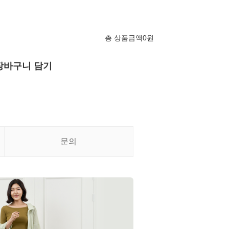
총 상품금액
0
원
장바구니 담기
문의