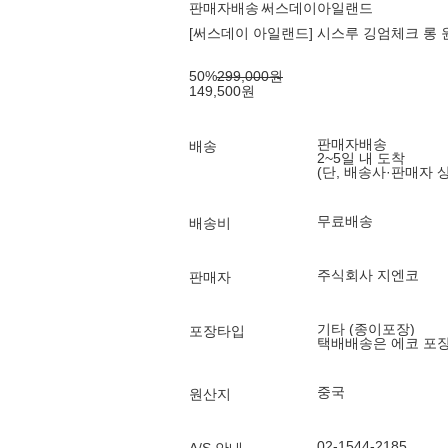
판매자배송
써스데이아일랜드
[써스데이 아일랜드] 시스루 깅엄체크 롱 원
50
%
299,000
원
149,500
원
판매자배송
배송
2~5일 내 도착
(단, 배송사·판매자 
무료배송
배송비
주식회사 지엔코
판매자
기타 (종이포장)
포장타입
택배배송은 에코 포
중국
원산지
02-1544-2185