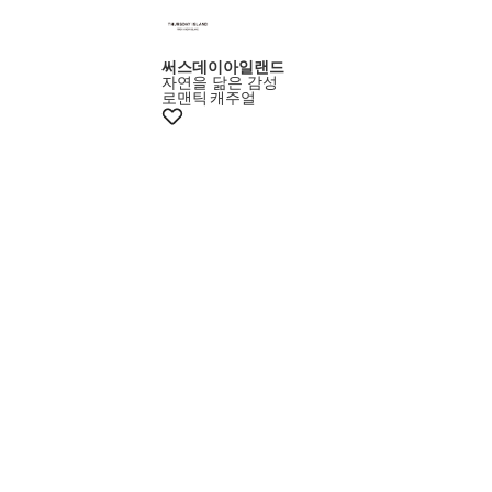
써스데이아일랜드
자연을 닮은 감성
로맨틱
캐주얼