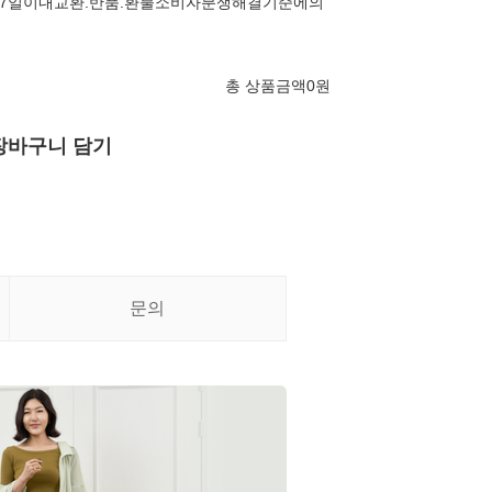
7일이내교환.반품.환불소비자분쟁해결기준에의
총 상품금액
0
원
장바구니 담기
문의