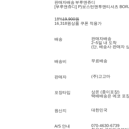
판매자배송
부루앤쥬디
[부루앤쥬디] P)보스턴맨투맨티셔츠 BORJTG5
18
%
19,900
원
16,318
원
상품 쿠폰 적용가
판매자배송
배송
2~5일 내 도착
(단, 배송사·판매자 
무료배송
배송비
(주)고고마
판매자
상온 (종이포장)
포장타입
택배배송은 에코 포
대한민국
원산지
070-4630-6739
A/S 안내