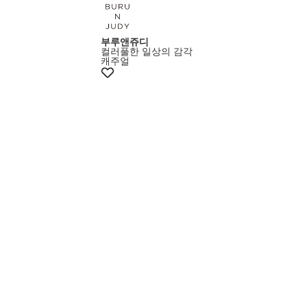
부루앤쥬디
컬러풀한 일상의 감각
캐주얼