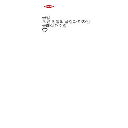
금강
70년 전통의 품질과 디자인
클래식
캐주얼