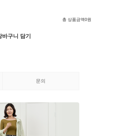
총 상품금액
0
원
장바구니 담기
문의