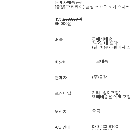
판매자배송
금강
[금강](프리웨이) 남성 소가죽 조거 스니커즈 
49
%
168,000
원
85,000
원
판매자배송
배송
2~5일 내 도착
(단, 배송사·판매자 
무료배송
배송비
(주)금강
판매자
기타 (종이포장)
포장타입
택배배송은 에코 포
중국
원산지
080-233-8100
A/S 안내