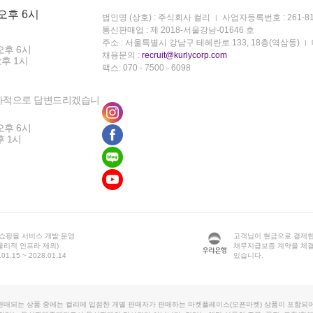
 오후 6시
법인명 (상호) : 주식회사 컬리
사업자등록번호 : 261-81
통신판매업 : 제 2018-서울강남-01646 호
주소 : 서울특별시 강남구 테헤란로 133, 18층(역삼동)
오후 6시
채용문의 :
recruit@kurlycorp.com
오후 1시
팩스: 070 - 7500 - 6098
차적으로 답변드리겠습니
오후 6시
후 1시
 쇼핑몰 서비스 개발·운영
고객님이 현금으로 결제한
물리적 인프라 제외)
채무지급보증 계약을 체
1.15 ~ 2028.01.14
있습니다.
판매되는 상품 중에는 컬리에 입점한 개별 판매자가 판매하는 마켓플레이스(오픈마켓) 상품이 포함되어