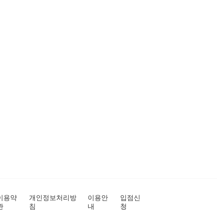
이용약
개인정보처리방
이용안
입점신
관
침
내
청