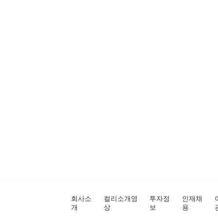
회사소
컬리소개영
투자정
인재채
개
상
보
용