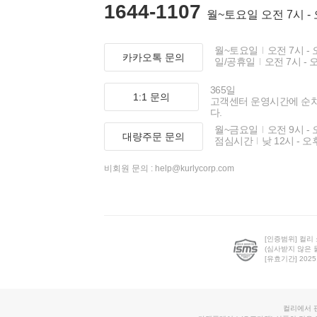
1644-1107
월~토요일 오전 7시 -
월~토요일
오전 7시 - 
카카오톡 문의
일/공휴일
오전 7시 - 
365일
1:1 문의
고객센터 운영시간에 순
다.
월~금요일
오전 9시 - 
대량주문 문의
점심시간
낮 12시 - 오
비회원 문의 :
help@kurlycorp.com
[인증범위] 컬리
(심사받지 않은 
[유효기간] 2025.0
컬리에서 