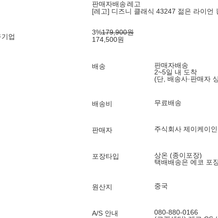
판매자배송
레고
[레고] 디즈니 클래식 43247 젊은 라이언 
3
%
179,900
원
구기업
174,500
원
판매자배송
배송
2~5일 내 도착
(단, 배송사·판매자 
무료배송
배송비
주식회사 제이케이
판매자
상온 (종이포장)
포장타입
택배배송은 에코 포
중국
원산지
080-880-0166
A/S 안내