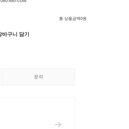
080-880-0166
총 상품금액
0
원
장바구니 담기
문의