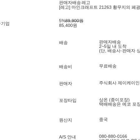
판매자배송
레고
[레고] 마인크래프트 21263 황무지의 폐광
5
%
89,900
원
구기업
85,400
원
판매자배송
배송
2~5일 내 도착
(단, 배송사·판매자 
무료배송
배송비
주식회사 제이케이
판매자
상온 (종이포장)
포장타입
택배배송은 에코 포
중국
원산지
080-880-0166
A/S 안내