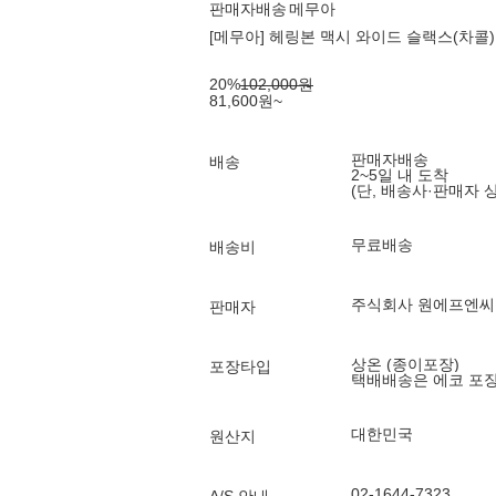
판매자배송
메무아
[메무아] 헤링본 맥시 와이드 슬랙스(차콜)
20
%
102,000
원
81,600
원
~
판매자배송
배송
2~5일 내 도착
(단, 배송사·판매자 
무료배송
배송비
주식회사 원에프엔씨 (O
판매자
상온 (종이포장)
포장타입
택배배송은 에코 포
대한민국
원산지
02-1644-7323