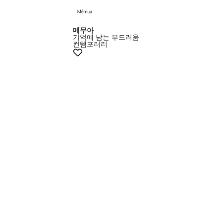
메무아
기억에 남는 부드러움
컨템포러리