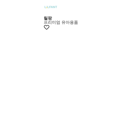
+15%쿠폰
릴팡
프리미엄 유아용품