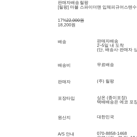
판매자배송
릴팡
[릴팡] 마블 스파이더맨 입체피규어스텐수
17
%
22,000
원
18,200
원
판매자배송
배송
2~5일 내 도착
(단, 배송사·판매자 
무료배송
배송비
(주) 릴팡
판매자
상온 (종이포장)
포장타입
택배배송은 에코 포
대한민국
원산지
070-8858-1468
A/S 안내