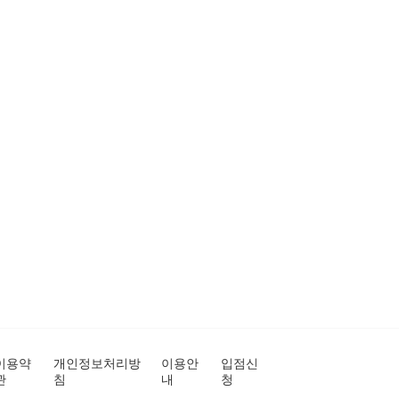
이용약
개인정보처리방
이용안
입점신
관
침
내
청