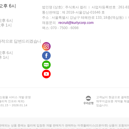
 오후 6시
법인명 (상호) : 주식회사 컬리
사업자등록번호 : 261-81
통신판매업 : 제 2018-서울강남-01646 호
주소 : 서울특별시 강남구 테헤란로 133, 18층(역삼동)
오후 6시
채용문의 :
recruit@kurlycorp.com
오후 1시
팩스: 070 - 7500 - 6098
차적으로 답변드리겠습니
오후 6시
후 1시
 쇼핑몰 서비스 개발·운영
고객님이 현금으로 결제한
물리적 인프라 제외)
채무지급보증 계약을 체
1.15 ~ 2028.01.14
있습니다.
판매되는 상품 중에는 컬리에 입점한 개별 판매자가 판매하는 마켓플레이스(오픈마켓) 상품이 포함되어