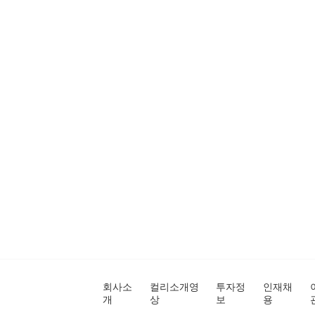
회사소
컬리소개영
투자정
인재채
개
상
보
용