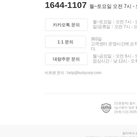
1644-1107
월~토요일 오전 7시 -
월~토요일
오전 7시 - 
카카오톡 문의
일/공휴일
오전 7시 - 
365일
1:1 문의
고객센터 운영시간에 순
다.
월~금요일
오전 9시 - 
대량주문 문의
점심시간
낮 12시 - 오
비회원 문의 :
help@kurlycorp.com
[인증범위] 컬리
(심사받지 않은 
[유효기간] 2025.0
컬리에서 