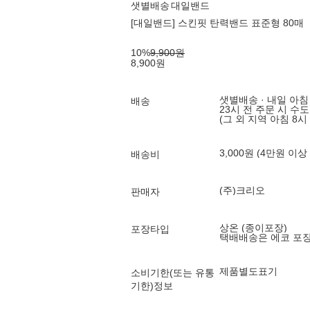
샛별배송
대일밴드
[대일밴드] 스킨핏 탄력밴드 표준형 80매
10
%
9,900
원
8,900
원
샛별배송 · 내일 아침
배송
23시 전 주문 시 수
(그 외 지역 아침 8시
3,000원 (4만원 이상
배송비
(주)크리오
판매자
상온 (종이포장)
포장타입
택배배송은 에코 포
제품별도표기
소비기한(또는 유통
기한)정보