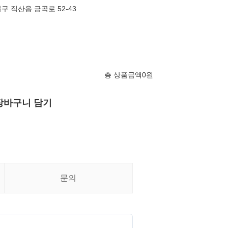
 직산읍 금곡로 52-43
총 상품금액
0
원
장바구니 담기
문의