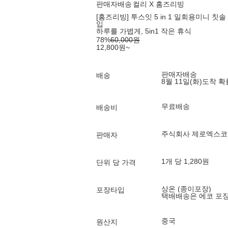
판매자배송
컬리 X 홈즈리빙
[홈즈리빙] 투스잇 5 in 1 일회용미니 
입
하루를 가볍게, 5in1 작은 휴식
78
%
60,000
원
12,800
원
~
판매자배송
배송
8월 11일(화)
도착 
무료배송
배송비
주식회사 제로엑스
판매자
1개 당 1,280원
단위 당 가격
상온 (종이포장)
포장타입
택배배송은 에코 포
중국
원산지