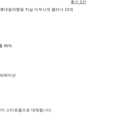
후기 3건
칫솔 휴대용여행용 치실 이쑤시개 클리너 10개
확률
96
%
코퍼레이션
장이 스티로폼으로 대체됩니다.