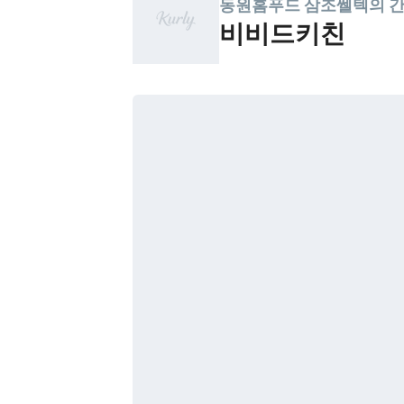
동원홈푸드 삼조쎌텍의 
비비드키친