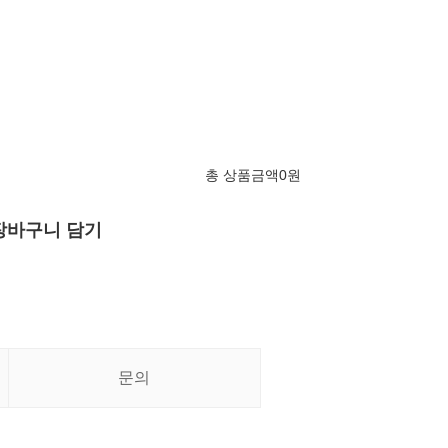
총 상품금액
0
원
장바구니 담기
문의