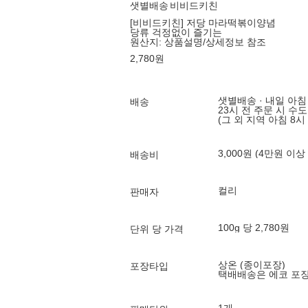
샛별배송
비비드키친
[비비드키친] 저당 마라떡볶이양념
당류 걱정없이 즐기는
원산지:
상품설명/상세정보 참조
2,780
원
샛별배송 · 내일 아침
배송
23시 전 주문 시 수
(그 외 지역 아침 8시
3,000원 (4만원 이상
배송비
컬리
판매자
100g 당 2,780원
단위 당 가격
상온 (종이포장)
포장타입
택배배송은 에코 포