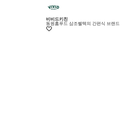
비비드키친
동원홈푸드 삼조쎌텍의 간편식 브랜드