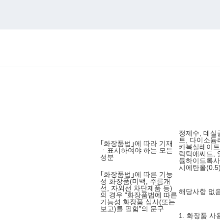
정제수, 데
트, 다이소
｢화장품법｣에 따라 기재
카복실레이트,
ㆍ표시하여야 하는 모든
락틱애씨드, 
성분
듐하이드록사이드
시에탄올(0.
｢화장품법｣에 따른 기능
성 화장품(미백, 주름개
선, 자외선 차단제품 등)
해당사항 없
의 경우 “화장품법에 따른
기능성 화장품 심사(또는
보고)를 필함”의 문구
1. 화장품 