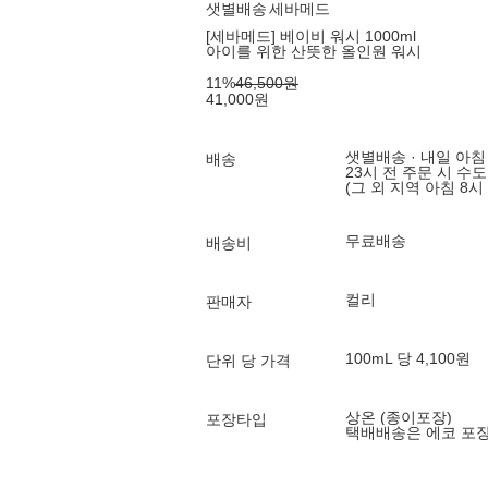
샛별배송
세바메드
[세바메드] 베이비 워시 1000ml
아이를 위한 산뜻한 올인원 워시
11
%
46,500
원
41,000
원
샛별배송 · 내일 아침
배송
23시 전 주문 시 수
(그 외 지역 아침 8시
무료배송
배송비
컬리
판매자
100mL 당 4,100원
단위 당 가격
상온 (종이포장)
포장타입
택배배송은 에코 포