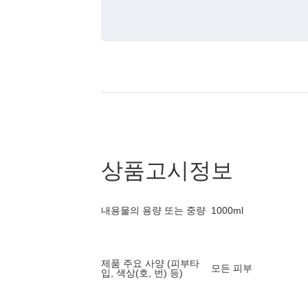
상품고시정보
내용물의 용량 또는 중량
1000ml
제품 주요 사양 (피부타
모든 피부
입, 색상(호, 번) 등)