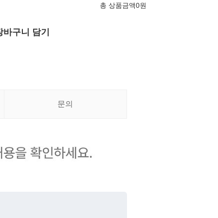
총 상품금액
0
원
장바구니 담기
문의