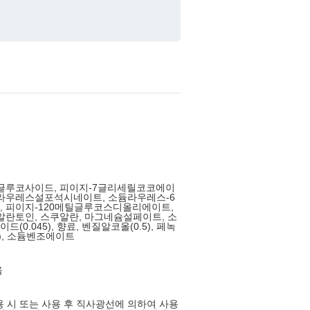
실글루코사이드, 피이지-7글리세릴코코에이
듐라우레스설포석시네이트, 소듐라우레스-6
 피이지-120메틸글루코스디올리에이트,
알란토인, 스쿠알란, 마그네슘설페이트, 소
(0.045), 향료, 벤질알코올(0.5), 페녹
5), 소듐벤조에이트
음
사용 시 또는 사용 후 직사광선에 의하여 사용