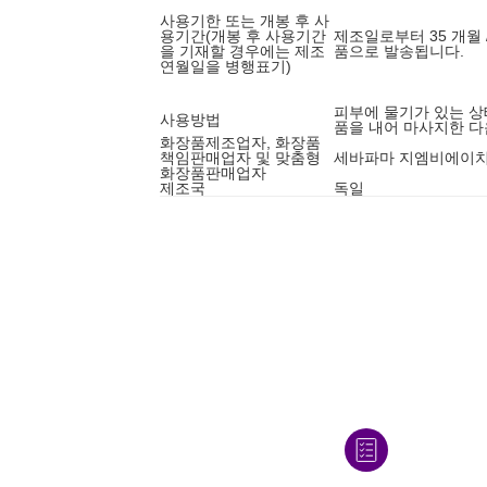
사용기한 또는 개봉 후 사
용기간(개봉 후 사용기간
제조일로부터 35 개월 
을 기재할 경우에는 제조
품으로 발송됩니다.
연월일을 병행표기)
피부에 물기가 있는 상
사용방법
품을 내어 마사지한 다
화장품제조업자, 화장품
책임판매업자 및 맞춤형
세바파마 지엠비에이치
화장품판매업자
제조국
독일