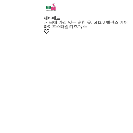
세바메드
내 몸에 가장 맞는 순한 옷, pH3.8 밸런스 케어
라이프스타일
키즈/유스