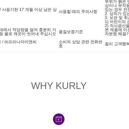
부위가 붉은 
상이나 부작
/ 사용기한 17 개월 이상 남은 상
있는 경우 전
사용할 때의 주의사항
2. 상처가 
3. 보관 및 
1) 어린이의
2) 직사광선
태에서 적당량을 덜어 충분히 거
본 제품에 이
품질보증기준
음 물로 깨끗이 씻어내 주십시오
자분쟁 해결기
 / ㈜프라나아이앤씨
소비자 상담 관련 전화번
컬리 고객행복센
호
WHY KURLY