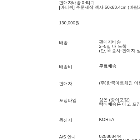
판매자배송
아티쉬
[아티쉬] 주문제작 액자 50x63.4cm (바람
130,000
원
판매자배송
배송
2~5일 내 도착
(단, 배송사·판매자 
무료배송
배송비
(주)한국아트체인 아
판매자
상온 (종이포장)
포장타입
택배배송은 에코 포
KOREA
원산지
025888444
A/S 안내