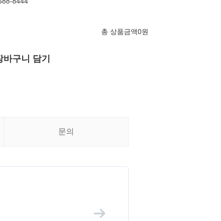
88-8444
총 상품금액
0
원
장바구니 담기
문의