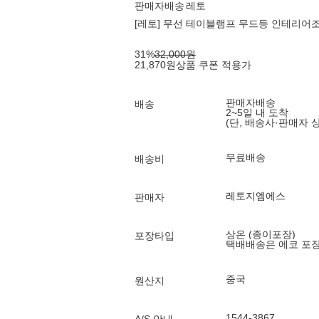
판매자배송
레토
[레토] 무선 테이블램프 무드등 인테리어조
31
%
32,000
원
21,870
원
상품 쿠폰 적용가
판매자배송
배송
2~5일 내 도착
(단, 배송사·판매자 
무료배송
배송비
레토지엠에스
판매자
상온 (종이포장)
포장타입
택배배송은 에코 포
중국
원산지
1544-3867