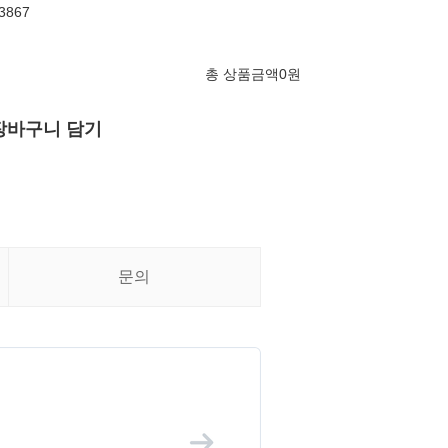
3867
총 상품금액
0
원
장바구니 담기
문의