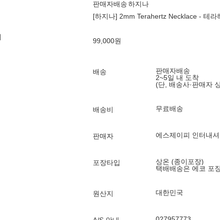
판매자배송
하지나
[하지나] 2mm Terahertz Necklace - 
제
99,000
원
판매자배송
배송
2~5일 내 도착
(단, 배송사·판매자 
무료배송
배송비
에스제이피 인터내셔
판매자
상온 (종이포장)
포장타입
택배배송은 에코 포
대한민국
원산지
027957773