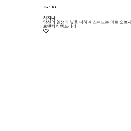
하지나
당신의 일생에 빛을 더하며 스며드는 아트 오브
로맨틱
컨템포러리