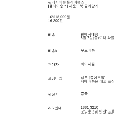
판매자배송
플레이송스
[플레이송스] 사운드북 골라담기
10
%
18,000
원
16,200
원
판매자배송
배송
8월 7일(금)
도착 확
무료배송
배송비
바이시클
판매자
상온 (종이포장)
포장타입
택배배송은 에코 포
중국
원산지
1661-3210
A/S 안내
구입후 7일 이내: 교