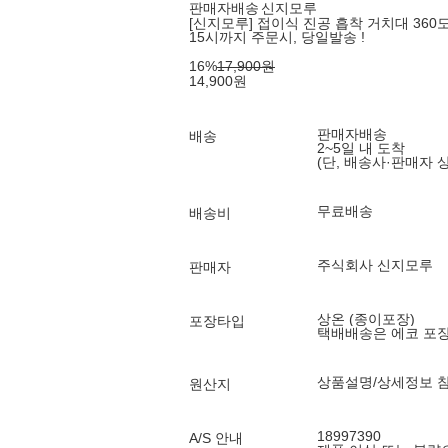
판매자배송
신지모루
[신지모루] 접이식 진공 흡착 거치대 360
15시까지 주문시, 당일발송 !
16
%
17,900
원
14,900
원
판매자배송
배송
2~5일 내 도착
(단, 배송사·판매자 
무료배송
배송비
주식회사 신지모루
판매자
상온 (종이포장)
포장타입
택배배송은 에코 포
상품설명/상세정보 
원산지
18997390
A/S 안내