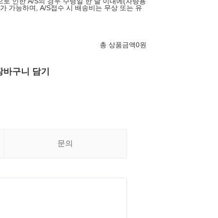
로 인한 A/S의 경우 수령일 한 달 이내에(차량용
S가 가능하며, A/S접수 시 배송비는 무상 또는 유
총 상품금액
0
원
장바구니 담기
문의