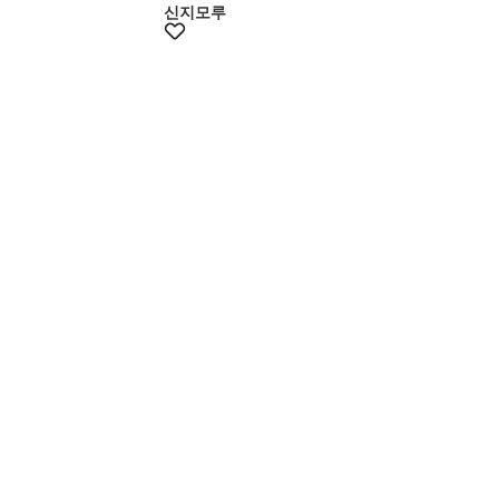
신지모루
멤버스10%쿠폰