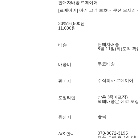
판매자배송
르메이어
[르메이어] 아기 코너 보호대 쿠션 모서리
33
%
16,500
원
11,000
원
판매자배송
배송
8월 11일(화)
도착 
무료배송
배송비
주식회사 르메이어
판매자
상온 (종이포장)
포장타입
택배배송은 에코 포
중국
원산지
070-8672-3195
A/S 안내
제품 수령 후 7일 이