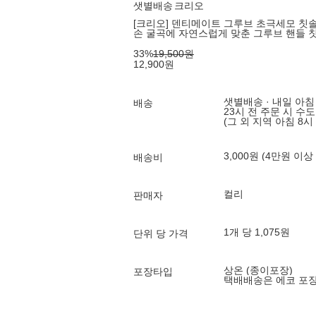
샛별배송
크리오
[크리오] 덴티메이트 그루브 초극세모 칫솔
손 굴곡에 자연스럽게 맞춘 그루브 핸들 
33
%
19,500
원
12,900
원
샛별배송 · 내일 아침
배송
23시 전 주문 시 수
(그 외 지역 아침 8시
3,000원 (4만원 이상
배송비
컬리
판매자
1개 당 1,075원
단위 당 가격
상온 (종이포장)
포장타입
택배배송은 에코 포