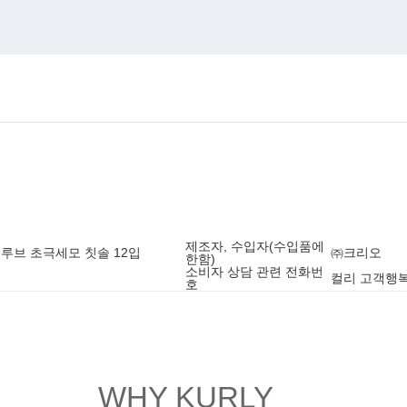
제조자, 수입자(수입품에
그루브 초극세모 칫솔 12입
㈜크리오
한함)
소비자 상담 관련 전화번
컬리 고객행복센
호
WHY KURLY