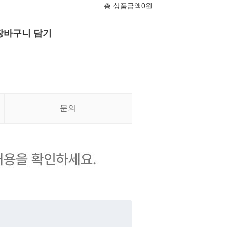
총 상품금액
0
원
장바구니 담기
문의