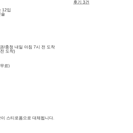
후기 3건
 12입
칫솔
도권/충청 내일 아침 7시 전 도착
 전 도착)
 무료)
장이 스티로폼으로 대체됩니다.