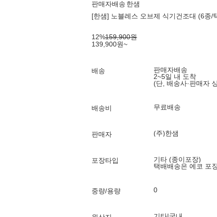
판매자배송
한샘
[한샘] 노블레스 오브제 식기건조대 (6종/택
12
%
159,900
원
139,900
원
~
판매자배송
배송
2~5일 내 도착
(단, 배송사·판매자 
무료배송
배송비
(주)한샘
판매자
기타 (종이포장)
포장타입
택배배송은 에코 포
0
중량/용량
기타|국내