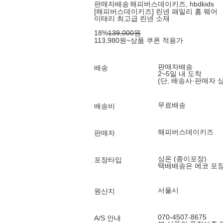
판매자배송
해피버스데이키즈, hbdkids
[해피버스데이키즈] 린넨 패밀리 홈 웨어
이태리 최고급 린넨 소재
18
%
139,000
원
113,980
원
~
상품 쿠폰 적용가
판매자배송
배송
2~5일 내 도착
(단, 배송사·판매자 
무료배송
배송비
해피버스데이키즈
판매자
상온 (종이포장)
포장타입
택배배송은 에코 포
서울시
원산지
070-4507-8675
A/S 안내