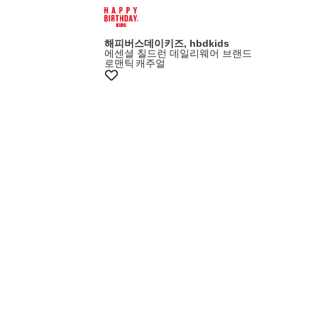
해피버스데이키즈, hbdkids
에센셜 칠드런 데일리웨어 브랜드
로맨틱
캐주얼