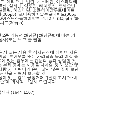
, 메티오닌, 발린, 시스테인, 아스파틱애
류신, 알라닌, 엑토인, 타이로신, 트레오닌,
프롤린, 히스티딘, 소듐하이알루로네이트
(30ppb), 포타슘하이알루로네이트(30pp
롤라이즈드소듐하이알루로네이트(30ppb), 하
드(30ppb)
 2중 기능성 화장품] 화장품법에 따른 기
심사(또는 보고)를 필함
사용 시 또는 사용 후 직사광선에 의하여 사용
반점, 부어오름 또는 가려움증 등의 이상 증
이 있는 경우에는 전문의 등과 상담할 것
는 부위 등에는 사용을 자제할 것 3. 보관 및
사항 가)어린이의 손이 닿지 않는 곳에 보관
사광선을 피해서 보관할 것
상이 있는 경우 공정거래위원회 고시 "소비
"에 의하여 보상해 드립니다.
터 (1644-1107)