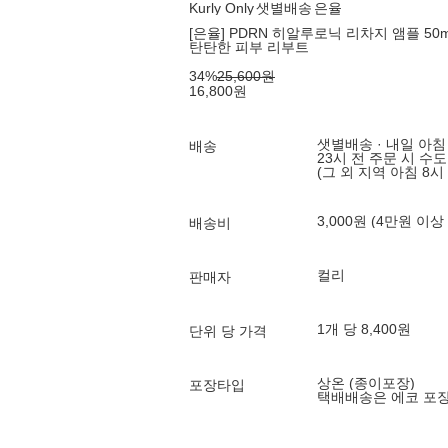
Kurly Only
샛별배송
은율
[은율] PDRN 히알루로닉 리차지 앰플 50ml
탄탄한 피부 리부트
34
%
25,600
원
16,800
원
샛별배송 · 내일 아침
배송
23시 전 주문 시 수
(그 외 지역 아침 8시
3,000원 (4만원 이상
배송비
컬리
판매자
1개 당 8,400원
단위 당 가격
상온 (종이포장)
포장타입
택배배송은 에코 포