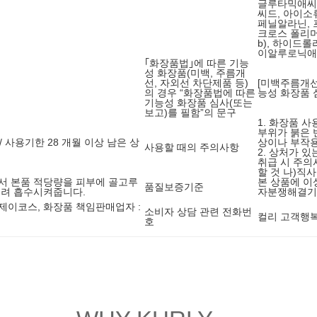
글루타믹애씨드
씨드, 아이소
페닐알라닌, 
크로스 폴리머
b), 하이드
이알루로닉애씨
｢화장품법｣에 따른 기능
성 화장품(미백, 주름개
선, 자외선 차단제품 등)
[미백주름개선
의 경우 “화장품법에 따른
능성 화장품 
기능성 화장품 심사(또는
보고)를 필함”의 문구
1. 화장품 
부위가 붉은 
/ 사용기한 28 개월 이상 남은 상
상이나 부작용
사용할 때의 주의사항
2. 상처가 있
취급 시 주의
할 것 나)직
서 본품 적당량을 피부에 골고루
본 상품에 이
품질보증기준
드려 흡수시켜줍니다.
자분쟁해결기준
제이코스, 화장품 책임판매업자 :
소비자 상담 관련 전화번
컬리 고객행복센
호