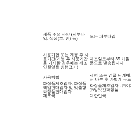
제품 주요 사양 (피부타
모든 피부타입
입, 색상(호, 번) 등)
사용기한 또는 개봉 후 사
용기간(개봉 후 사용기간
제조일로부터 35 개월 
을 기재할 경우에는 제조
품으로 발송됩니다.
연월일을 병행표기)
세럼 또는 앰플 단계에
사용방법
펴 바른 후 가볍게 두
화장품제조업자, 화장품
화장품제조업자 : ㈜이
책임판매업자 및 맞춤형
㈜방앗간화장품
화장품판매업자
제조국
대한민국