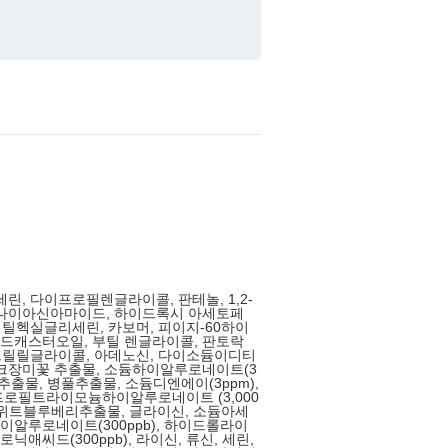
세린, 다이프로필렌글라이콜, 판테놀, 1,2-
 나이아신아마이드, 하이드록시 아세토페
 에틸헥실글리세린, 카보머, 피이지-60하이
드캐스터오일, 부틸 렌글라이콜, 판토락
카프릴릴글라이콜, 아데노신, 다이소듐이디티
크장미꽃 추출물, 소듐하이알루로네이트(3
차 추출물, 병풀추출물, 소듐디엔에이(3ppm),
로필트라이모늄하이알루로네이트 (3,000
우스위트블루베리추출물, 글라이신, 소듐아세
알루로네이트(300ppb), 하이드롤라이
애씨드(300ppb), 라이신, 류신, 세린,