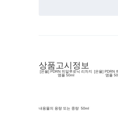
상품고시정보
[은율] PDRN 히알루로닉 리차지
[은율] PDR
앰플 50ml
앰플
내용물의 용량 또는 중량
50ml