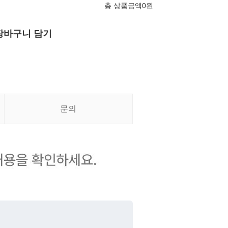
총 상품금액
0
원
장바구니 담기
문의