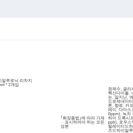
N 히알루로닉 리차지
 50ml * 2개입
정제수, 글리
헥산다이올,
논, 알지닌,
드로제네이티
톤, 향료, 
에이, 다마스
0ppm), 녹
｢화장품법｣에 따라 기재
하이 드록시프
ㆍ표시하여야 하는 모든
ppb), 로
성분
틸레이티드하이
즈드하이알루로닉