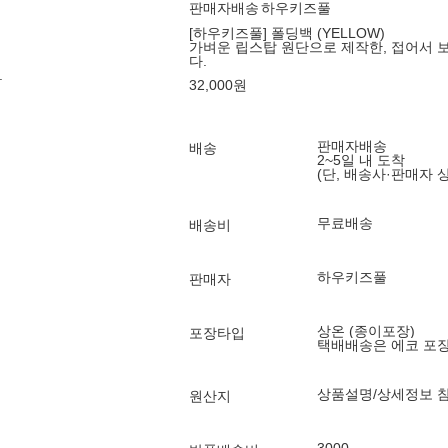
판매자배송
하우키즈풀
[하우키즈풀] 폴딩백 (YELLOW)
가벼운 립스탑 원단으로 제작한, 접어서 
다.
.
32,000
원
판매자배송
배송
2~5일 내 도착
(단, 배송사·판매자 
무료배송
배송비
하우키즈풀
판매자
상온 (종이포장)
포장타입
택배배송은 에코 포
상품설명/상세정보 
원산지